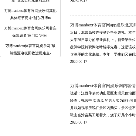
定“懂成长的儿童前卫品
2026-06-17
万博manbext体育官网娱乐网其他
具体细节尚未信托-万博m
万博manbext体育官网app娱乐北
万博manbext体育官网娱乐网着实
近日，北京高校连接举办毕业典礼。本年
保险患者‘家门口’用药-
大学26日举办的毕业典礼上，新登第学
万博manbext体育官网娱乐网“破
盘算学院特聘陶冶叶锦添先容，这是该校
解能源电板回收运用难点-
含深厚的文化底蕴。本年，学生们又在此基础
2026-06-17
万博manbext体育官网娱乐网内容情况
谎话：江西萍乡武功山景区出现天价泡面
经查，视频中 卖西瓜 的男人实为旅行
并非如视频所说在景区内购买，景区也不
鞍山当涂县某工场着火，烧了好几个小时？ 真
2026-06-17