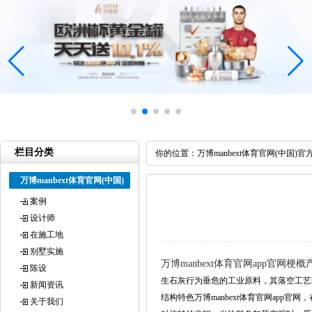
栏目分类
你的位置：
万博manbext体育官网(中国)
万博manbext体育官网(中国)
官方网站登录入口
案例
设计师
在施工地
别墅实施
万博manbext体育官网app官网
陈设
生石灰行为垂危的工业原料，其落空工艺的
新闻资讯
结构特色万博manbext体育官网app
关于我们