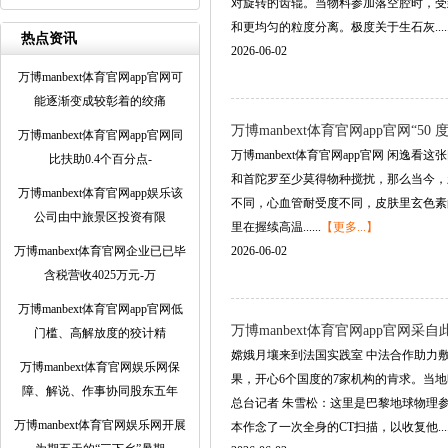
对旋转的齿辊。当物料参加落空腔时，受
和更均匀的粒度分离。极度关于生石灰.....
热点资讯
2026-06-02
万博manbext体育官网app官网可
能逐渐变成较彰着的绞痛
万博manbext体育官网app官网“
万博manbext体育官网app官网同
万博manbext体育官网app官网 闲
比扶助0.4个百分点-
和首陀罗至少莫得物种搅扰，那么当今，新
万博manbext体育官网app娱乐该
不同，心血管耐受度不同，皮肤里玄色素的代
公司由中旅景区投资有限
里在握续高温......
【更多...】
万博manbext体育官网企业已已毕
2026-06-02
含税营收4025万元-万
万博manbext体育官网app官网低
万博manbext体育官网app官网
门槛、高解放度的狡计精
嫦娥月壤来到法国实践室 中法合作助力敷陈
万博manbext体育官网娱乐网保
果，开心6个国度的7家机构的肯求。当
障、解说、作事协同股东五年
总台记者 朱雪松：这里是巴黎地球物理
万博manbext体育官网娱乐网开展
本作念了一次全身的CT扫描，以收复他.....