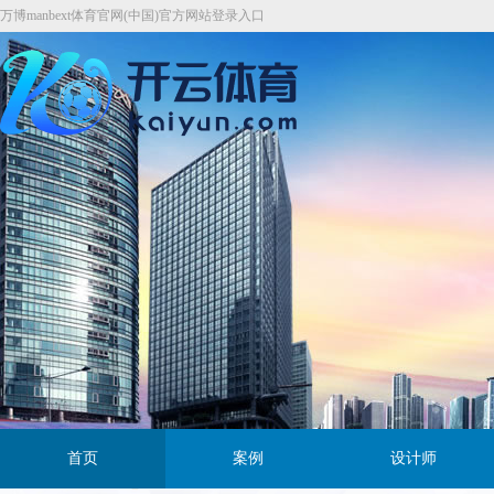
万博manbext体育官网(中国)官方网站登录入口
首页
案例
设计师