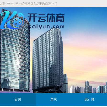
万博manbext体育官网(中国)官方网站登录入口
首页
案例
设计师