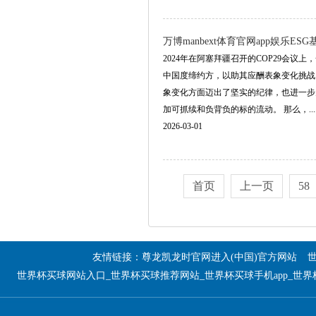
万博manbext体育官网app娱乐E
2024年在阿塞拜疆召开的COP29会议
中国度缔约方，以助其应酬表象变化挑战
象变化方面迈出了坚实的纪律，也进一步
加可抓续和负背负的标的流动。 那么，.....
2026-03-01
首页
上一页
58
友情链接：
尊龙凯龙时官网进入(中国)官方网站
世
世界杯买球网站入口_世界杯买球推荐网站_世界杯买球手机app_世