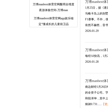
万博manbex
万博manbext体育官网酿周全维度
1月25日，据《逐
夜游体验空间-万博man
马略卡岛上的别墅
万博manbext体育官网app娱乐锚
F1赛事。不外，
定“懂成长的儿童前卫品
依然不赫然，音书东谈
2026-01-29
万博manbex
每经AI快讯，1月
2026-01-28
万博manbex
南边财经1月26
的全资子公司。字
和段泽坤，其中上
炳昶0.731......
【更多