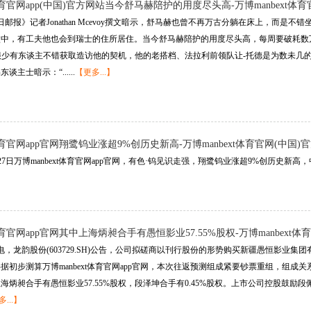
t体育官网app(中国)官方网站当今舒马赫陪护的用度尽头高-万博manbext
日邮报》记者Jonathan Mcevoy撰文暗示，舒马赫也曾不再万古分躺在床上，而
中，有工夫他也会到瑞士的住所居住。当今舒马赫陪护的用度尽头高，每周要破耗数
很少有东谈主不错获取造访他的契机，他的老搭档、法拉利前领队让-托德是为数未几
主士暗示：“......
【更多...】
t体育官网app官网翔鹭钨业涨超9%创历史新高-万博manbext体育官网(中国
27日万博manbext体育官网app官网，有色·钨见识走强，翔鹭钨业涨超9%创历史新高，
t体育官网app官网其中上海炳昶合手有愚恒影业57.55%股权-万博manbex
日电，龙韵股份(603729.SH)公告，公司拟磋商以刊行股份的形势购买新疆愚恒影业
据初步测算万博manbext体育官网app官网，本次往返预测组成紧要钞票重组，组
海炳昶合手有愚恒影业57.55%股权，段泽坤合手有0.45%股权。上市公司控股鼓励段
...】