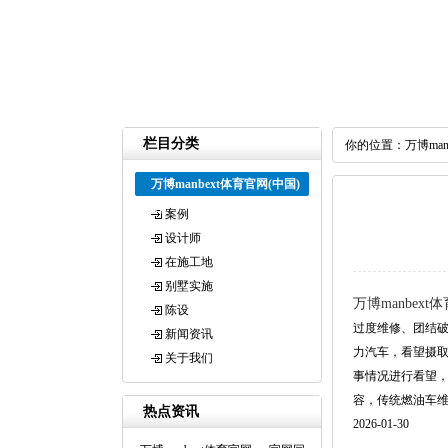
栏目分类
你的位置：
万博ma
万博manbext体育官网(中国)
官方网站登录入口
案例
设计师
在施工地
别墅实施
万博manbex
陈设
过度维修、团结破
新闻资讯
力汽车，看望摄取
关于我们
事情况进行看望，
容，传统燃油车维修
热点资讯
2026-01-30