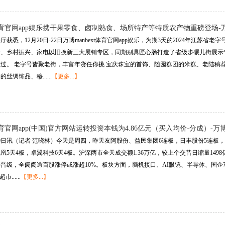
t体育官网app娱乐携干果零食、卤制熟食、场所特产等特质农产物重磅登场-万
获悉，12月20日-22日万博manbext体育官网app娱乐，为期3天的2024年江苏
号、乡村振兴、家电以旧换新三大展销专区，同期别具匠心肠打造了省级步碾儿街展示
过。 老字号皆聚老街，丰富年货任你挑 宝庆珠宝的首饰、随园糕团的米糕、老陆稿
绸饰品、穆......
【更多...】
t体育官网app(中国)官方网站运转投资本钱为4.86亿元（买入均价-分成）-万
19日讯（记者 范晓林）今天是周四，昨天友阿股份、益民集团6连板，日丰股份5连板
凤凰5天4板，卓翼科技6天4板。沪深两市全天成交额1.36万亿，较上个交昔日缩量14
晋级，全阛阓逾百股涨停或涨超10%。板块方面，脑机接口、AI眼镜、半导体、国企革
......
【更多...】