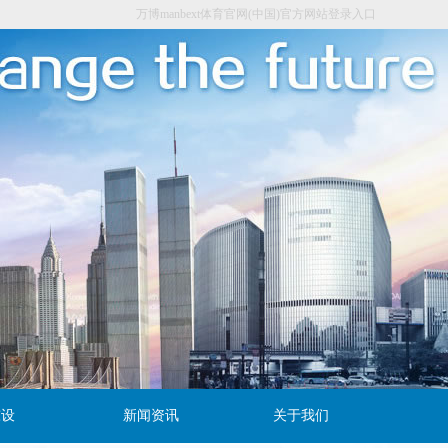
万博manbext体育官网(中国)官方网站登录入口
陈设
新闻资讯
关于我们