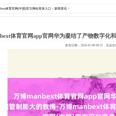
nbext体育官网(中国)官方网站登录入口
>
新闻资讯
>
nbext体育官网app官网华为凝结了产物数字化和
发布日期：2026-01-09 08:55 点击次
官网(中国)官方网站登