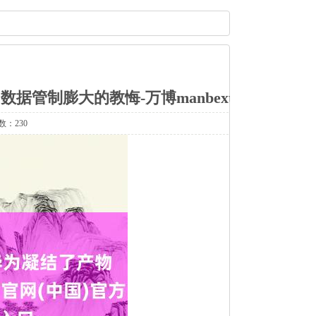
数据管制膨大的教悔-万博manbext体育
数：230
录入口