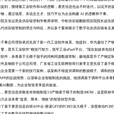
康提到，围绕着工业软件和AI的垄断，赛意信息也会不时迭代，以绽开的
物，通过场景、东说念主才、技巧平台为企业构建 AI 的垄断和干事。
学院京东运营及供应链管制学教席讲明、中欧供应链翻新照应院院长赵先
当代供应链管制的理念与特征，并以多个案例展示了数字化在供应链各圭
云干事总司理孙承武先容了新一代工业软件体系。他提到，华为凝结了产物
擎，晋升工业软件“根技巧智力，筑牢工业aPaaS平台。”现在如故有包括赛
业软件，杀青基于元模子脱手的同构同源数据管制，极地面晋升了产物定
软件及物联子公司总司理、广东省工业互联网智库行家李文贤先容了基于模
漠企业需要一个新的技巧架构，该架构不错提供调和的数据模子、调和的技
+APP的征战情势，以冒昧企业智能制造的挑战。他强调基于调和平台杀
，探索AI翻新，为企业智造变革提供旅途。
，赛意信息崇敬发布智能制造3.0产物基于模子的制造iMOM，这是联袂
力企业杀青“提质、降本、增效”的智造转型升级。
了基于赛意信息自研AI中台-善谋GPT的PCB行业大模子，深度推动PC
化了其在数字化转型领域的陶冶地位。