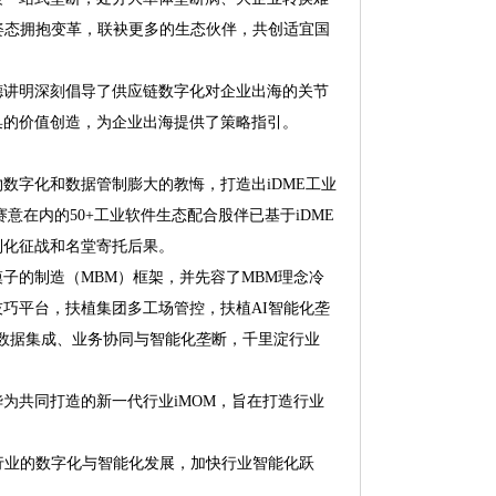
姿态拥抱变革，联袂更多的生态伙伴，共创适宜国
德讲明深刻倡导了供应链数字化对企业出海的关节
臬的价值创造，为企业出海提供了策略指引。
数字化和数据管制膨大的教悔，打造出iDME工业
意在内的50+工业软件生态配合股伴已基于iDME
制化征战和名堂寄托后果。
子的制造（MBM）框架，并先容了MBM理念冷
巧平台，扶植集团多工场管控，扶植AI智能化垄
青数据集成、业务协同与智能化垄断，千里淀行业
华为共同打造的新一代行业iMOM，旨在打造行业
B行业的数字化与智能化发展，加快行业智能化跃