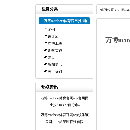
栏目分类
你的位置：
万博ma
万博manbext体育官网(中国)
官方网站登录入口
案例
设计师
万博ma
在施工地
别墅实施
陈设
新闻资讯
关于我们
热点资讯
万博manbext体育官网app官网同
比扶助0.4个百分点-
万博manbext体育官网app娱乐该
公司由中旅景区投资有限