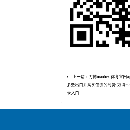
上一篇：
万博manbext体育官
多数出口并购买债务的时势-万博man
录入口