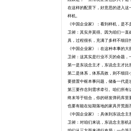
在这样的配景下，好意思的进入这
样机。
《中国企业家》：看到样机，是不
卫昶：其实并莫得。因为咱们一直
具，过程很长，充满了多样不细目
《中国企业家》：在这种本事的大
卫昶：这其实是行业不灭的命题，
第一是东说念主才，东说念主才比
第二是体系，体系高效，则不细目
要措置中枢本事问题，储备一代是
第三要作念到需求牵引。咱们所有
终末等于组合，你的研发弹药库里
也要有能在短期落地的家具开荒面
《中国企业家》：具体到东说念主
卫昶：对咱们来说，东说念主形机
咱们从三方面来进行布局：一个等