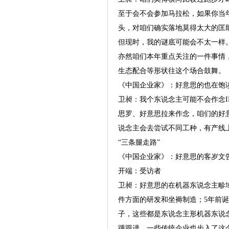
至于会不会参加马拉松，如果你当
头，对咱们确实落地莫得太大的匡
但现时，我的谜底可能会不太一样。
亦然咱们本年重点关注的一件事情
生态配合等形状往这个场合鼓舞。
《中国企业家》：好意思的也在饱读
卫昶：我个东说念主可能不会作念I
思罗、好意思拉来作念，咱们的好
说念主会去尝试不同工种，有产线
“三条腿走路”
《中国企业家》：好意思的客岁文
开端：受访者
卫昶：好意思的在机器东说念主畛域
件方面的研发和坐褥制造；5年前
子，这些都是东说念主形机器东说
踵跟进，一些传统企业也步入了这