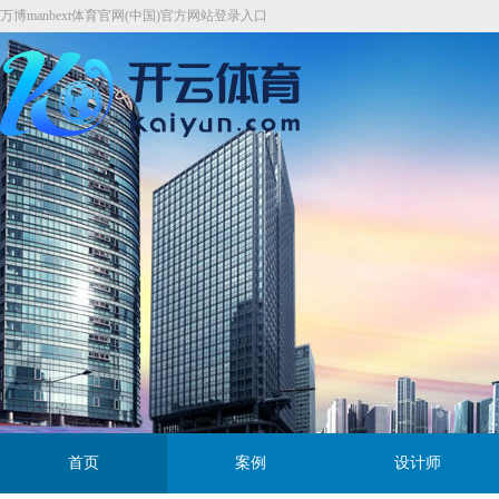
万博manbext体育官网(中国)官方网站登录入口
首页
案例
设计师