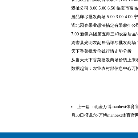
天下香菜批发价钱行情走势分析
从当天天下香菜批发商场价钱上来看，当
数据起首：农业农村部信息中心万博m
上一篇：
现金万博manbext体
月30日报说念-万博manbext体育