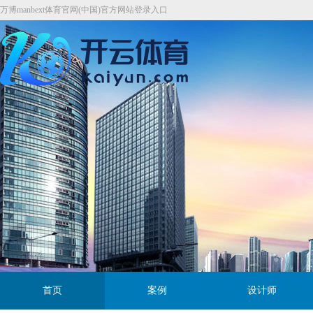
万博manbext体育官网(中国)官方网站登录入口
首页
案例
设计师